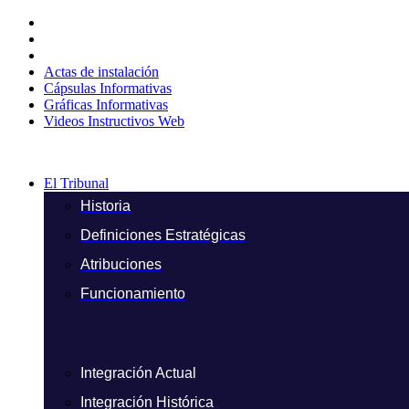
Ir
al
contenido
Actas de instalación
Cápsulas Informativas
Gráficas Informativas
Videos Instructivos Web
El Tribunal
Historia
Definiciones Estratégicas
Atribuciones
Funcionamiento
Integración Actual
Integración Histórica