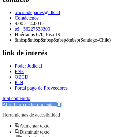
oficinadepartes@tdlc.cl
Contáctenos
9:00 a 14:00 hs
tel:+56227538300
Huérfanos 670, Piso 19
&nbsp&nbsp&nbsp&nbsp&nbsp(Santiago-Chile)
link de interés
Poder Judicial
FNE
OECD
ICN
Portal pago de Proveedores
Ir al contenido
Abrir barra de herramientas
Herramientas de accesibilidad
Aumentar texto
Disminuir texto