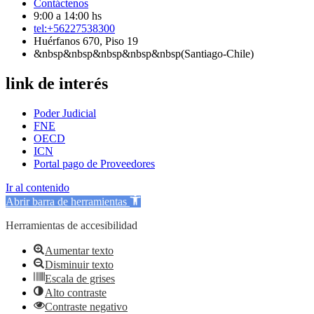
Contáctenos
9:00 a 14:00 hs
tel:+56227538300
Huérfanos 670, Piso 19
&nbsp&nbsp&nbsp&nbsp&nbsp(Santiago-Chile)
link de interés
Poder Judicial
FNE
OECD
ICN
Portal pago de Proveedores
Ir al contenido
Abrir barra de herramientas
Herramientas de accesibilidad
Aumentar texto
Disminuir texto
Escala de grises
Alto contraste
Contraste negativo