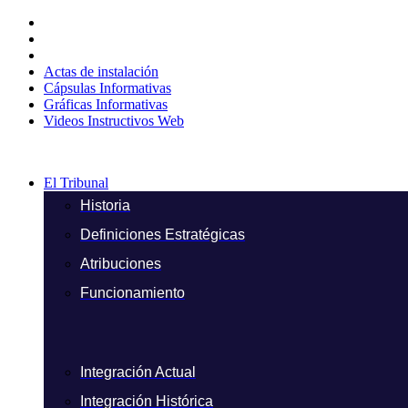
Ir
al
contenido
Actas de instalación
Cápsulas Informativas
Gráficas Informativas
Videos Instructivos Web
El Tribunal
Historia
Definiciones Estratégicas
Atribuciones
Funcionamiento
Integración Actual
Integración Histórica