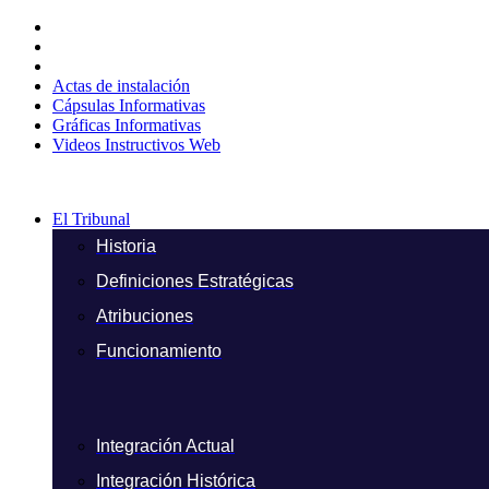
Ir
al
contenido
Actas de instalación
Cápsulas Informativas
Gráficas Informativas
Videos Instructivos Web
El Tribunal
Historia
Definiciones Estratégicas
Atribuciones
Funcionamiento
Integración Actual
Integración Histórica