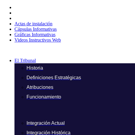
Ir
al
contenido
Actas de instalación
Cápsulas Informativas
Gráficas Informativas
Videos Instructivos Web
El Tribunal
Historia
Definiciones Estratégicas
Atribuciones
Funcionamiento
Integración Actual
Integración Histórica