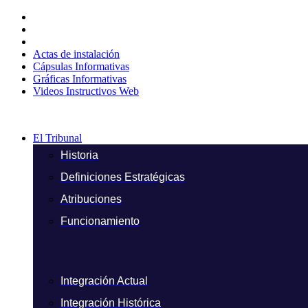
Ir
al
contenido
Actas de instalación
Cápsulas Informativas
Gráficas Informativas
Videos Instructivos Web
El Tribunal
Historia
Definiciones Estratégicas
Atribuciones
Funcionamiento
Integración Actual
Integración Histórica