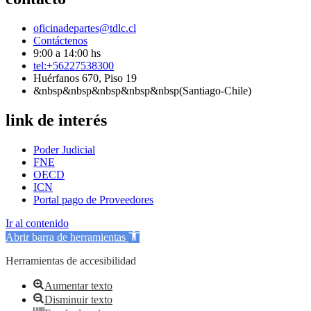
oficinadepartes@tdlc.cl
Contáctenos
9:00 a 14:00 hs
tel:+56227538300
Huérfanos 670, Piso 19
&nbsp&nbsp&nbsp&nbsp&nbsp(Santiago-Chile)
link de interés
Poder Judicial
FNE
OECD
ICN
Portal pago de Proveedores
Ir al contenido
Abrir barra de herramientas
Herramientas de accesibilidad
Aumentar texto
Disminuir texto