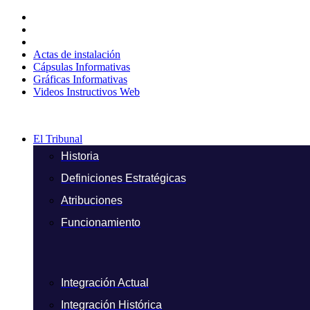
Ir
al
contenido
Actas de instalación
Cápsulas Informativas
Gráficas Informativas
Videos Instructivos Web
El Tribunal
Historia
Definiciones Estratégicas
Atribuciones
Funcionamiento
Integración Actual
Integración Histórica