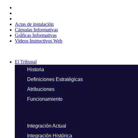
Ir
al
contenido
Actas de instalación
Cápsulas Informativas
Gráficas Informativas
Videos Instructivos Web
El Tribunal
Historia
Definiciones Estratégicas
Atribuciones
Funcionamiento
Integración Actual
Integración Histórica