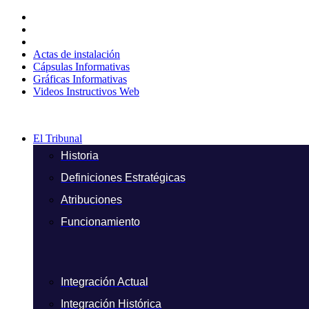
Ir
al
contenido
Actas de instalación
Cápsulas Informativas
Gráficas Informativas
Videos Instructivos Web
El Tribunal
Historia
Definiciones Estratégicas
Atribuciones
Funcionamiento
Integración Actual
Integración Histórica