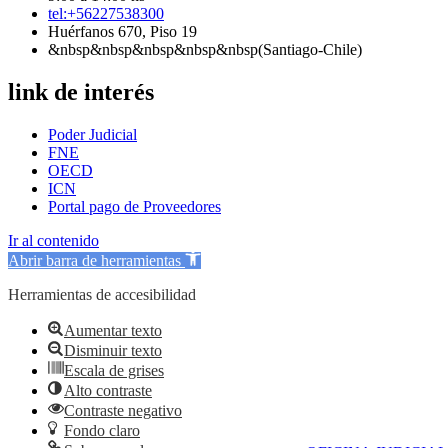
tel:+56227538300
Huérfanos 670, Piso 19
&nbsp&nbsp&nbsp&nbsp&nbsp(Santiago-Chile)
link de interés
Poder Judicial
FNE
OECD
ICN
Portal pago de Proveedores
Ir al contenido
Abrir barra de herramientas
Herramientas de accesibilidad
Aumentar texto
Disminuir texto
Escala de grises
Alto contraste
Contraste negativo
Fondo claro