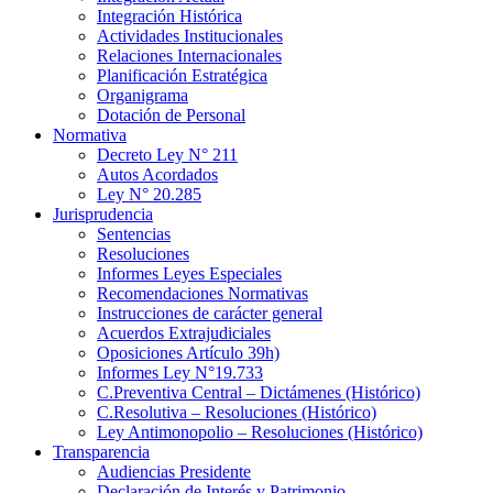
Integración Histórica
Actividades Institucionales
Relaciones Internacionales
Planificación Estratégica
Organigrama
Dotación de Personal
Normativa
Decreto Ley N° 211
Autos Acordados
Ley N° 20.285
Jurisprudencia
Sentencias
Resoluciones
Informes Leyes Especiales
Recomendaciones Normativas
Instrucciones de carácter general
Acuerdos Extrajudiciales
Oposiciones Artículo 39h)
Informes Ley N°19.733
C.Preventiva Central – Dictámenes (Histórico)
C.Resolutiva – Resoluciones (Histórico)
Ley Antimonopolio – Resoluciones (Histórico)
Transparencia
Audiencias Presidente
Declaración de Interés y Patrimonio