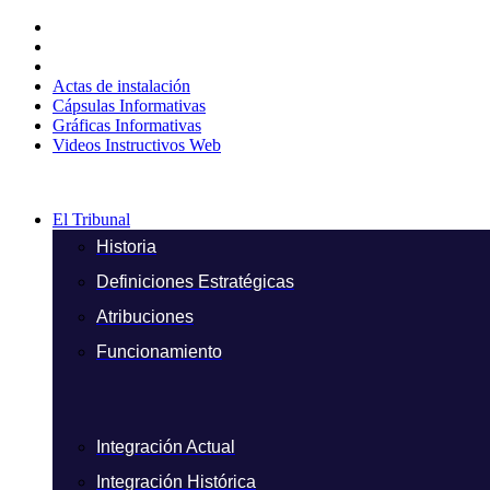
Ir
al
contenido
Actas de instalación
Cápsulas Informativas
Gráficas Informativas
Videos Instructivos Web
El Tribunal
Historia
Definiciones Estratégicas
Atribuciones
Funcionamiento
Integración Actual
Integración Histórica