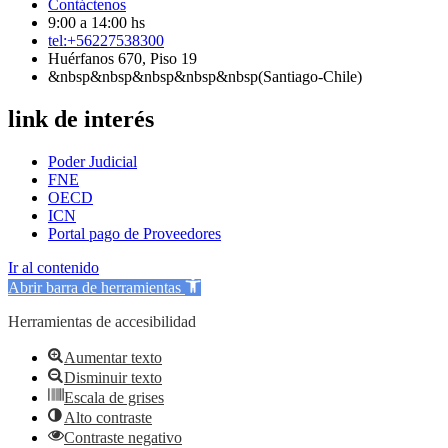
Contáctenos
9:00 a 14:00 hs
tel:+56227538300
Huérfanos 670, Piso 19
&nbsp&nbsp&nbsp&nbsp&nbsp(Santiago-Chile)
link de interés
Poder Judicial
FNE
OECD
ICN
Portal pago de Proveedores
Ir al contenido
Abrir barra de herramientas
Herramientas de accesibilidad
Aumentar texto
Disminuir texto
Escala de grises
Alto contraste
Contraste negativo