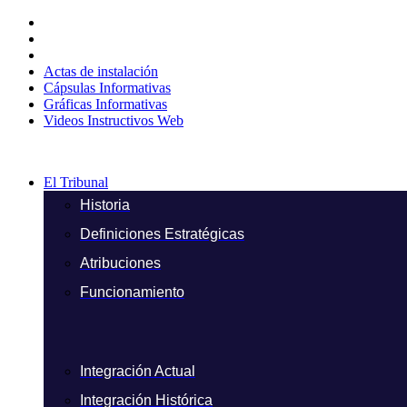
Ir
al
contenido
Actas de instalación
Cápsulas Informativas
Gráficas Informativas
Videos Instructivos Web
El Tribunal
Historia
Definiciones Estratégicas
Atribuciones
Funcionamiento
Integración Actual
Integración Histórica