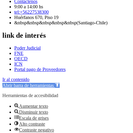
Contáctenos
9:00 a 14:00 hs
tel:+56227538300
Huérfanos 670, Piso 19
&nbsp&nbsp&nbsp&nbsp&nbsp(Santiago-Chile)
link de interés
Poder Judicial
FNE
OECD
ICN
Portal pago de Proveedores
Ir al contenido
Abrir barra de herramientas
Herramientas de accesibilidad
Aumentar texto
Disminuir texto
Escala de grises
Alto contraste
Contraste negativo