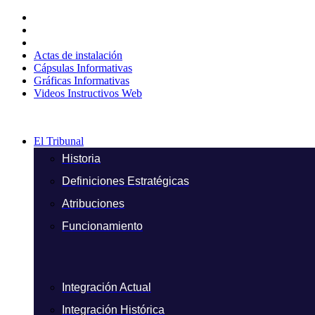
Ir
al
contenido
Actas de instalación
Cápsulas Informativas
Gráficas Informativas
Videos Instructivos Web
El Tribunal
Historia
Definiciones Estratégicas
Atribuciones
Funcionamiento
Integración Actual
Integración Histórica