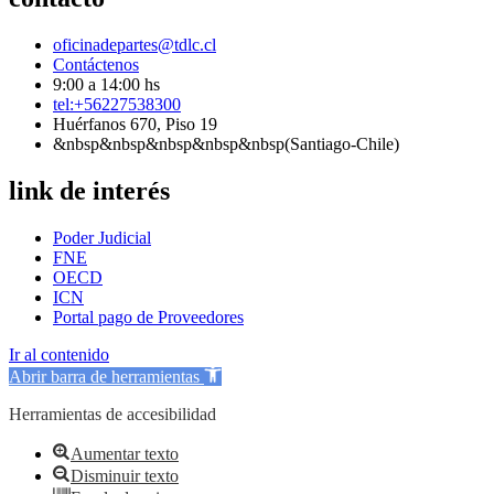
oficinadepartes@tdlc.cl
Contáctenos
9:00 a 14:00 hs
tel:+56227538300
Huérfanos 670, Piso 19
&nbsp&nbsp&nbsp&nbsp&nbsp(Santiago-Chile)
link de interés
Poder Judicial
FNE
OECD
ICN
Portal pago de Proveedores
Ir al contenido
Abrir barra de herramientas
Herramientas de accesibilidad
Aumentar texto
Disminuir texto