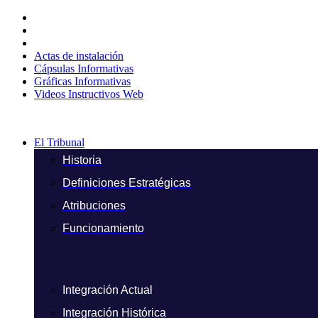
Ir
al
contenido
Actas de instalación
Cápsulas Informativas
Gráficas Informativas
Videos Instructivos Web
El Tribunal
Historia
Definiciones Estratégicas
Atribuciones
Funcionamiento
Integración Actual
Integración Histórica