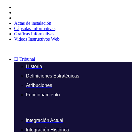
Ir
al
contenido
Actas de instalación
Cápsulas Informativas
Gráficas Informativas
Videos Instructivos Web
El Tribunal
Historia
Definiciones Estratégicas
Atribuciones
Funcionamiento
Integración Actual
Integración Histórica