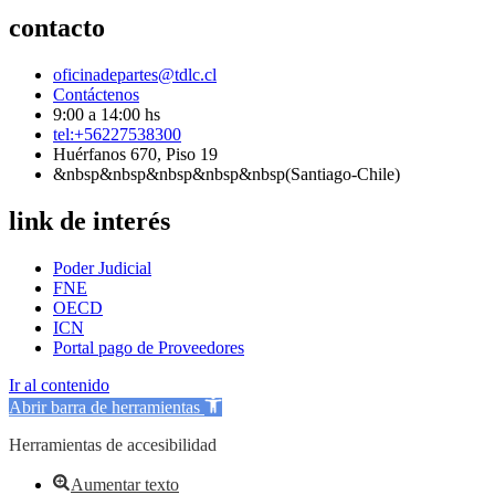
contacto
oficinadepartes@tdlc.cl
Contáctenos
9:00 a 14:00 hs
tel:+56227538300
Huérfanos 670, Piso 19
&nbsp&nbsp&nbsp&nbsp&nbsp(Santiago-Chile)
link de interés
Poder Judicial
FNE
OECD
ICN
Portal pago de Proveedores
Ir al contenido
Abrir barra de herramientas
Herramientas de accesibilidad
Aumentar texto