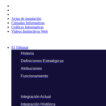
Ir
al
contenido
Actas de instalación
Cápsulas Informativas
Gráficas Informativas
Videos Instructivos Web
El Tribunal
Historia
Definiciones Estratégicas
Atribuciones
Funcionamiento
Integración Actual
Integración Histórica