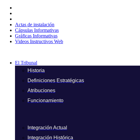
Ir
al
contenido
Actas de instalación
Cápsulas Informativas
Gráficas Informativas
Videos Instructivos Web
El Tribunal
Historia
Definiciones Estratégicas
Atribuciones
Funcionamiento
Integración Actual
Integración Histórica