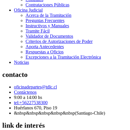
Contrataciones Públicas
Oficina Judicial
Acerca de la Tramitación
Preguntas Frecuentes
Instructivos y Manuales
Tramite Fácil
Validador de Documentos
Criterios de Autorizaciones de Poder
Aporta Antecedentes
Respuestas a Oficios
Excepciones a la Tramitación Electrónica
Noticias
contacto
oficinadepartes@tdlc.cl
Contáctenos
9:00 a 14:00 hs
tel:+56227538300
Huérfanos 670, Piso 19
&nbsp&nbsp&nbsp&nbsp&nbsp(Santiago-Chile)
link de interés