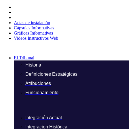
Ir
al
contenido
Actas de instalación
Cápsulas Informativas
Gráficas Informativas
Videos Instructivos Web
El Tribunal
Historia
Definiciones Estratégicas
Atribuciones
Funcionamiento
Integración Actual
Integración Histórica