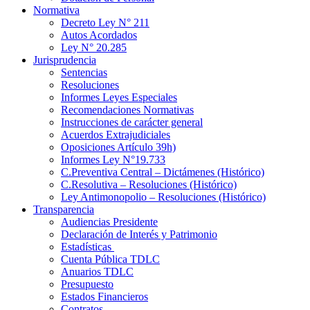
Normativa
Decreto Ley N° 211
Autos Acordados
Ley N° 20.285
Jurisprudencia
Sentencias
Resoluciones
Informes Leyes Especiales
Recomendaciones Normativas
Instrucciones de carácter general
Acuerdos Extrajudiciales
Oposiciones Artículo 39h)
Informes Ley N°19.733
C.Preventiva Central – Dictámenes (Histórico)
C.Resolutiva – Resoluciones (Histórico)
Ley Antimonopolio – Resoluciones (Histórico)
Transparencia
Audiencias Presidente
Declaración de Interés y Patrimonio
Estadísticas
Cuenta Pública TDLC
Anuarios TDLC
Presupuesto
Estados Financieros
Contratos