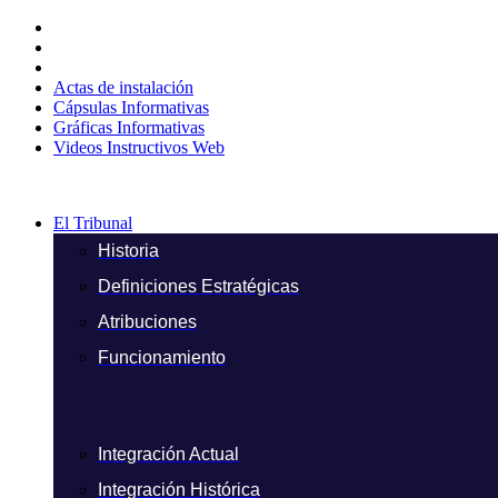
Ir
al
contenido
Actas de instalación
Cápsulas Informativas
Gráficas Informativas
Videos Instructivos Web
El Tribunal
Historia
Definiciones Estratégicas
Atribuciones
Funcionamiento
Integración Actual
Integración Histórica