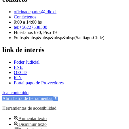
oficinadepartes@tdlc.cl
Contáctenos
9:00 a 14:00 hs
tel:+56227538300
Huérfanos 670, Piso 19
&nbsp&nbsp&nbsp&nbsp&nbsp(Santiago-Chile)
link de interés
Poder Judicial
FNE
OECD
ICN
Portal pago de Proveedores
Ir al contenido
Abrir barra de herramientas
Herramientas de accesibilidad
Aumentar texto
Disminuir texto