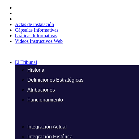
Ir
al
contenido
Actas de instalación
Cápsulas Informativas
Gráficas Informativas
Videos Instructivos Web
El Tribunal
Historia
Definiciones Estratégicas
Atribuciones
Funcionamiento
Integración Actual
Integración Histórica