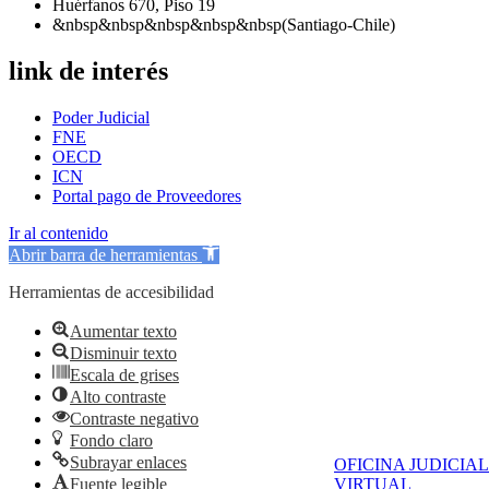
Huérfanos 670, Piso 19
&nbsp&nbsp&nbsp&nbsp&nbsp(Santiago-Chile)
link de interés
Poder Judicial
FNE
OECD
ICN
Portal pago de Proveedores
Ir al contenido
Abrir barra de herramientas
Herramientas de accesibilidad
Aumentar texto
Disminuir texto
Escala de grises
Alto contraste
Contraste negativo
Fondo claro
Subrayar enlaces
OFICINA JUDICIAL
Fuente legible
VIRTUAL