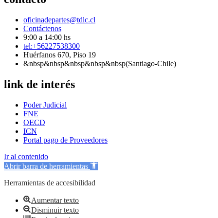
oficinadepartes@tdlc.cl
Contáctenos
9:00 a 14:00 hs
tel:+56227538300
Huérfanos 670, Piso 19
&nbsp&nbsp&nbsp&nbsp&nbsp(Santiago-Chile)
link de interés
Poder Judicial
FNE
OECD
ICN
Portal pago de Proveedores
Ir al contenido
Abrir barra de herramientas
Herramientas de accesibilidad
Aumentar texto
Disminuir texto