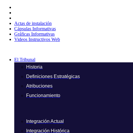
Ir
al
contenido
Actas de instalación
Cápsulas Informativas
Gráficas Informativas
Videos Instructivos Web
El Tribunal
Historia
Definiciones Estratégicas
Atribuciones
Funcionamiento
Integración Actual
Integración Histórica