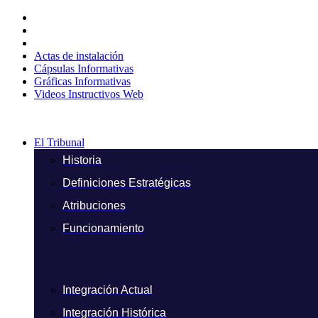
Ir
al
contenido
Actas de instalación
Cápsulas Informativas
Gráficas Informativas
Videos Instructivos Web
El Tribunal
Historia
Definiciones Estratégicas
Atribuciones
Funcionamiento
Integración Actual
Integración Histórica