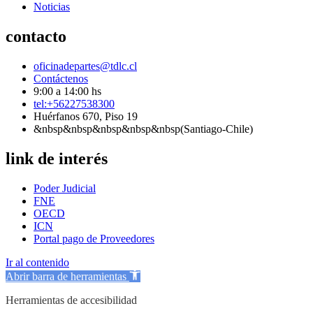
Noticias
contacto
oficinadepartes@tdlc.cl
Contáctenos
9:00 a 14:00 hs
tel:+56227538300
Huérfanos 670, Piso 19
&nbsp&nbsp&nbsp&nbsp&nbsp(Santiago-Chile)
link de interés
Poder Judicial
FNE
OECD
ICN
Portal pago de Proveedores
Ir al contenido
Abrir barra de herramientas
Herramientas de accesibilidad