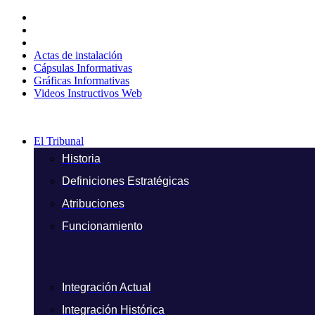
Ir
al
contenido
Actas de instalación
Cápsulas Informativas
Gráficas Informativas
Videos Instructivos Web
El Tribunal
Historia
Definiciones Estratégicas
Atribuciones
Funcionamiento
Integración Actual
Integración Histórica