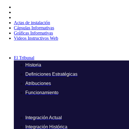
Ir
al
contenido
Actas de instalación
Cápsulas Informativas
Gráficas Informativas
Videos Instructivos Web
El Tribunal
Historia
Definiciones Estratégicas
Atribuciones
Funcionamiento
Integración Actual
Integración Histórica