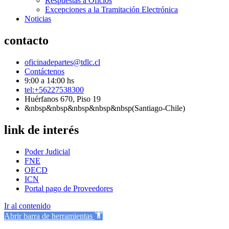
Respuestas a Oficios
Excepciones a la Tramitación Electrónica
Noticias
contacto
oficinadepartes@tdlc.cl
Contáctenos
9:00 a 14:00 hs
tel:+56227538300
Huérfanos 670, Piso 19
&nbsp&nbsp&nbsp&nbsp&nbsp(Santiago-Chile)
link de interés
Poder Judicial
FNE
OECD
ICN
Portal pago de Proveedores
Ir al contenido
Abrir barra de herramientas