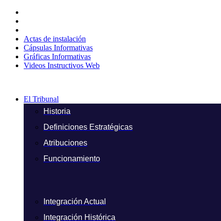
Ir
al
contenido
Actas de instalación
Cápsulas Informativas
Gráficas Informativas
Videos Instructivos Web
El Tribunal
Historia
Definiciones Estratégicas
Atribuciones
Funcionamiento
Integración Actual
Integración Histórica