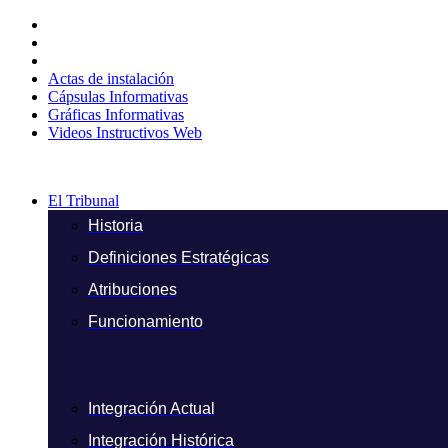
Ir
al
contenido
Actas de instalación
Cápsulas Informativas
Gráficas Informativas
Videos Instructivos Web
El Tribunal
Historia
Definiciones Estratégicas
Atribuciones
Funcionamiento
Integración Actual
Integración Histórica