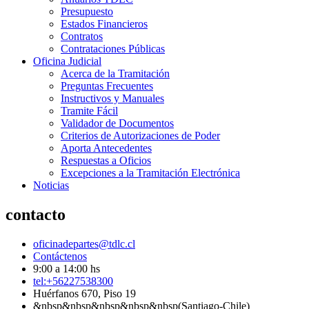
Presupuesto
Estados Financieros
Contratos
Contrataciones Públicas
Oficina Judicial
Acerca de la Tramitación
Preguntas Frecuentes
Instructivos y Manuales
Tramite Fácil
Validador de Documentos
Criterios de Autorizaciones de Poder
Aporta Antecedentes
Respuestas a Oficios
Excepciones a la Tramitación Electrónica
Noticias
contacto
oficinadepartes@tdlc.cl
Contáctenos
9:00 a 14:00 hs
tel:+56227538300
Huérfanos 670, Piso 19
&nbsp&nbsp&nbsp&nbsp&nbsp(Santiago-Chile)