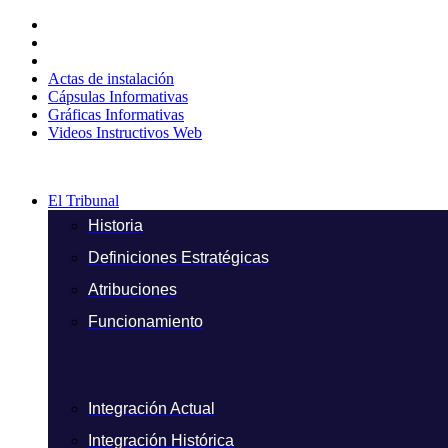
Ir
al
contenido
Actas de instalación
Cápsulas Informativas
Gráficas Informativas
Videos Instructivos Web
El Tribunal
Historia
Definiciones Estratégicas
Atribuciones
Funcionamiento
Integración Actual
Integración Histórica