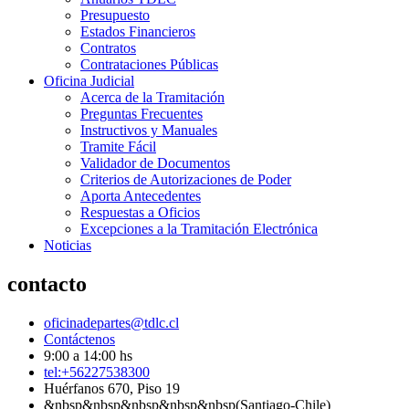
Presupuesto
Estados Financieros
Contratos
Contrataciones Públicas
Oficina Judicial
Acerca de la Tramitación
Preguntas Frecuentes
Instructivos y Manuales
Tramite Fácil
Validador de Documentos
Criterios de Autorizaciones de Poder
Aporta Antecedentes
Respuestas a Oficios
Excepciones a la Tramitación Electrónica
Noticias
contacto
oficinadepartes@tdlc.cl
Contáctenos
9:00 a 14:00 hs
tel:+56227538300
Huérfanos 670, Piso 19
&nbsp&nbsp&nbsp&nbsp&nbsp(Santiago-Chile)