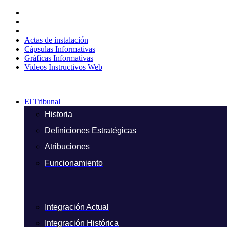
Ir
al
contenido
Actas de instalación
Cápsulas Informativas
Gráficas Informativas
Videos Instructivos Web
El Tribunal
Historia
Definiciones Estratégicas
Atribuciones
Funcionamiento
Integración Actual
Integración Histórica