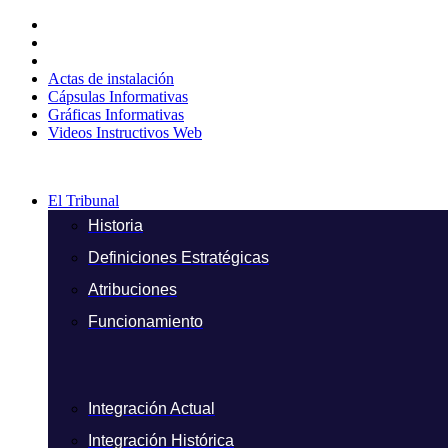
Ir
al
contenido
Actas de instalación
Cápsulas Informativas
Gráficas Informativas
Videos Instructivos Web
El Tribunal
Historia
Definiciones Estratégicas
Atribuciones
Funcionamiento
Integración Actual
Integración Histórica