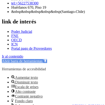
tel:+56227538300
Huérfanos 670, Piso 19
&nbsp&nbsp&nbsp&nbsp&nbsp(Santiago-Chile)
link de interés
Poder Judicial
FNE
OECD
ICN
Portal pago de Proveedores
Ir al contenido
Abrir barra de herramientas
Herramientas de accesibilidad
Aumentar texto
Disminuir texto
Escala de grises
Alto contraste
Contraste negativo
Fondo claro