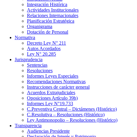
Integración Histórica
Actividades Institucionales
Relaciones Internacionales
Planificación Estratégica
Organigrama
Dotación de Personal
Normativa
Decreto Ley N° 211
Autos Acordados
Ley N° 20.285
Jurisprudencia
Sentencias
Resoluciones
Informes Leyes Especiales
Recomendaciones Normativas
Instrucciones de carácter general
Acuerdos Extrajudiciales
Oposiciones Artículo 39h)
Informes Ley N°19.733
C.Preventiva Central – Dictámenes (Histórico)
C.Resolutiva – Resoluciones (Histórico)
Ley Antimonopolio – Resoluciones (Histórico)
Transparencia
Audiencias Presidente
Declaración de Interés y Patrimonio