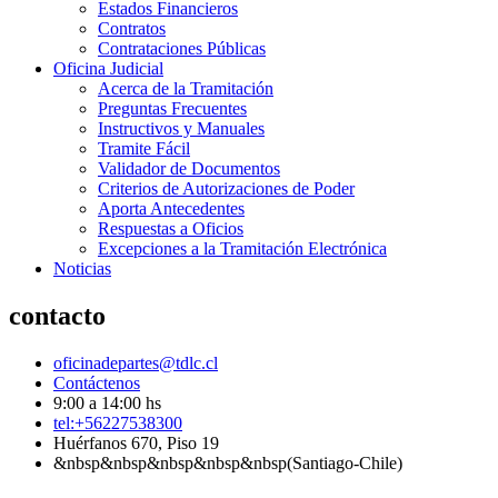
Estados Financieros
Contratos
Contrataciones Públicas
Oficina Judicial
Acerca de la Tramitación
Preguntas Frecuentes
Instructivos y Manuales
Tramite Fácil
Validador de Documentos
Criterios de Autorizaciones de Poder
Aporta Antecedentes
Respuestas a Oficios
Excepciones a la Tramitación Electrónica
Noticias
contacto
oficinadepartes@tdlc.cl
Contáctenos
9:00 a 14:00 hs
tel:+56227538300
Huérfanos 670, Piso 19
&nbsp&nbsp&nbsp&nbsp&nbsp(Santiago-Chile)