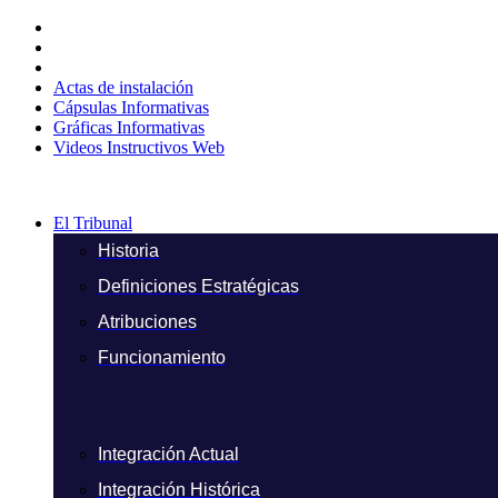
Ir
al
contenido
Actas de instalación
Cápsulas Informativas
Gráficas Informativas
Videos Instructivos Web
El Tribunal
Historia
Definiciones Estratégicas
Atribuciones
Funcionamiento
Integración Actual
Integración Histórica