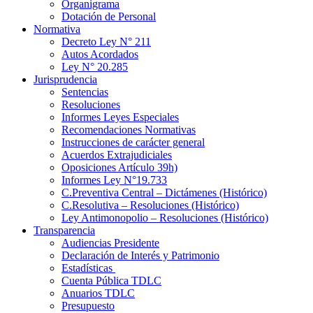
Organigrama
Dotación de Personal
Normativa
Decreto Ley N° 211
Autos Acordados
Ley N° 20.285
Jurisprudencia
Sentencias
Resoluciones
Informes Leyes Especiales
Recomendaciones Normativas
Instrucciones de carácter general
Acuerdos Extrajudiciales
Oposiciones Artículo 39h)
Informes Ley N°19.733
C.Preventiva Central – Dictámenes (Histórico)
C.Resolutiva – Resoluciones (Histórico)
Ley Antimonopolio – Resoluciones (Histórico)
Transparencia
Audiencias Presidente
Declaración de Interés y Patrimonio
Estadísticas
Cuenta Pública TDLC
Anuarios TDLC
Presupuesto