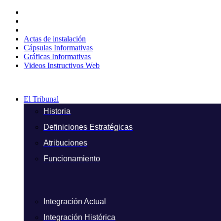
Ir
al
contenido
Actas de instalación
Cápsulas Informativas
Gráficas Informativas
Videos Instructivos Web
El Tribunal
Historia
Definiciones Estratégicas
Atribuciones
Funcionamiento
Integración Actual
Integración Histórica