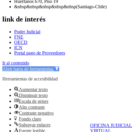
Huérfanos 670, Piso 19
&nbsp&nbsp&nbsp&nbsp&nbsp(Santiago-Chile)
link de interés
Poder Judicial
FNE
OECD
ICN
Portal pago de Proveedores
Ir al contenido
Abrir barra de herramientas
Herramientas de accesibilidad
Aumentar texto
Disminuir texto
Escala de grises
Alto contraste
Contraste negativo
Fondo claro
Subrayar enlaces
OFICINA JUDICIAL
Fuente legible
VIRTUAL