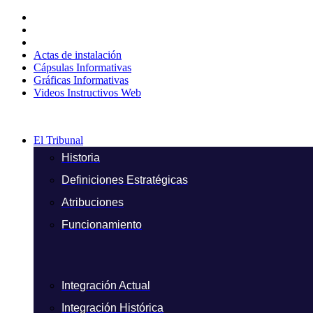
Ir
al
contenido
Actas de instalación
Cápsulas Informativas
Gráficas Informativas
Videos Instructivos Web
El Tribunal
Historia
Definiciones Estratégicas
Atribuciones
Funcionamiento
Integración Actual
Integración Histórica