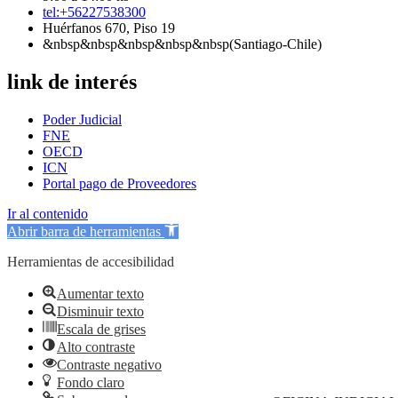
tel:+56227538300
Huérfanos 670, Piso 19
&nbsp&nbsp&nbsp&nbsp&nbsp(Santiago-Chile)
link de interés
Poder Judicial
FNE
OECD
ICN
Portal pago de Proveedores
Ir al contenido
Abrir barra de herramientas
Herramientas de accesibilidad
Aumentar texto
Disminuir texto
Escala de grises
Alto contraste
Contraste negativo
Fondo claro