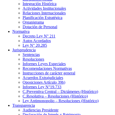
Integración Histórica
Actividades Institucionales
Relaciones Internacionales
Planificación Estratégica
Organigrama
Dotación de Personal
Normativa
Decreto Ley N° 211
Autos Acordados
Ley N° 20.285
Jurisprudencia
Sentencias
Resoluciones
Informes Leyes Especiales
Recomendaciones Normativas
Instrucciones de carácter general
Acuerdos Extrajudiciales
Oposiciones Artículo 39h)
Informes Ley N°19.733
C.Preventiva Central – Dictámenes (Histórico)
C.Resolutiva – Resoluciones (Histórico)
Ley Antimonopolio – Resoluciones (Histórico)
Transparencia
Audiencias Presidente
Declaración de Interés y Patrimonio