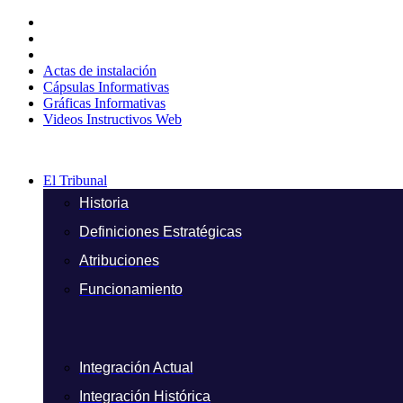
Ir
al
contenido
Actas de instalación
Cápsulas Informativas
Gráficas Informativas
Videos Instructivos Web
El Tribunal
Historia
Definiciones Estratégicas
Atribuciones
Funcionamiento
Integración Actual
Integración Histórica