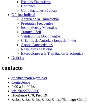
Estados Financieros
Contratos
Contrataciones Públicas
Oficina Judicial
Acerca de la Tramitación
Preguntas Frecuentes
Instructivos y Manuales
Tramite Fácil
Validador de Documentos
Criterios de Autorizaciones de Poder
Aporta Antecedentes
Respuestas a Oficios
Excepciones a la Tramitación Electrónica
Noticias
contacto
oficinadepartes@tdlc.cl
Contáctenos
9:00 a 14:00 hs
tel:+56227538300
Huérfanos 670, Piso 19
&nbsp&nbsp&nbsp&nbsp&nbsp(Santiago-Chile)