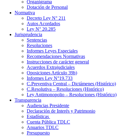
Organigrama
Dotación de Personal
Normativa
Decreto Ley N° 211
Autos Acordados
Ley N° 20.285
Jurisprudencia
Sentencias
Resoluciones
Informes Leyes Especiales
Recomendaciones Normativas
Instrucciones de carácter general
Acuerdos Extrajudiciales
Oposiciones Artículo 39h)
Informes Ley N°19.733
C.Preventiva Central – Dictámenes (Histórico)
C.Resolutiva – Resoluciones (Histórico)
Ley Antimonopolio – Resoluciones (Histórico)
Transparencia
Audiencias Presidente
Declaración de Interés y Patrimonio
Estadísticas
Cuenta Pública TDLC
Anuarios TDLC
Presupuesto