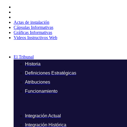
Ir
al
contenido
Actas de instalación
Cápsulas Informativas
Gráficas Informativas
Videos Instructivos Web
El Tribunal
Historia
Definiciones Estratégicas
Atribuciones
Funcionamiento
Integración Actual
Integración Histórica