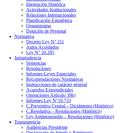
Integración Histórica
Actividades Institucionales
Relaciones Internacionales
Planificación Estratégica
Organigrama
Dotación de Personal
Normativa
Decreto Ley N° 211
Autos Acordados
Ley N° 20.285
Jurisprudencia
Sentencias
Resoluciones
Informes Leyes Especiales
Recomendaciones Normativas
Instrucciones de carácter general
Acuerdos Extrajudiciales
Oposiciones Artículo 39h)
Informes Ley N°19.733
C.Preventiva Central – Dictámenes (Histórico)
C.Resolutiva – Resoluciones (Histórico)
Ley Antimonopolio – Resoluciones (Histórico)
Transparencia
Audiencias Presidente
Declaración de Interés y Patrimonio