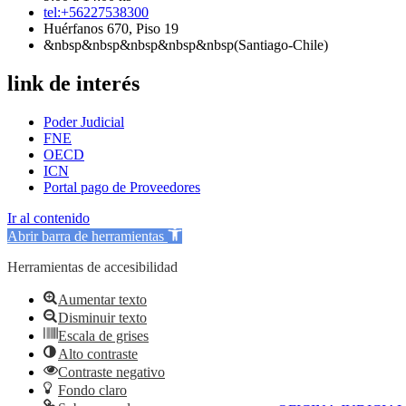
tel:+56227538300
Huérfanos 670, Piso 19
&nbsp&nbsp&nbsp&nbsp&nbsp(Santiago-Chile)
link de interés
Poder Judicial
FNE
OECD
ICN
Portal pago de Proveedores
Ir al contenido
Abrir barra de herramientas
Herramientas de accesibilidad
Aumentar texto
Disminuir texto
Escala de grises
Alto contraste
Contraste negativo
Fondo claro