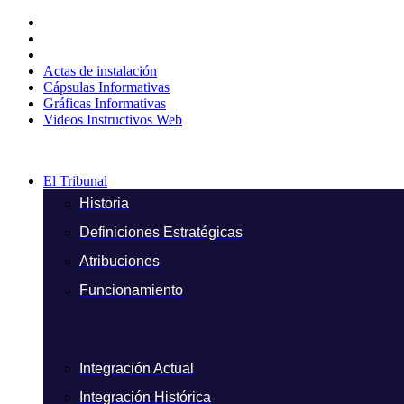
Ir
al
contenido
Actas de instalación
Cápsulas Informativas
Gráficas Informativas
Videos Instructivos Web
El Tribunal
Historia
Definiciones Estratégicas
Atribuciones
Funcionamiento
Integración Actual
Integración Histórica