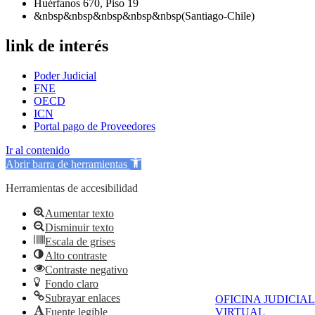
Huérfanos 670, Piso 19
&nbsp&nbsp&nbsp&nbsp&nbsp(Santiago-Chile)
link de interés
Poder Judicial
FNE
OECD
ICN
Portal pago de Proveedores
Ir al contenido
Abrir barra de herramientas
Herramientas de accesibilidad
Aumentar texto
Disminuir texto
Escala de grises
Alto contraste
Contraste negativo
Fondo claro
Subrayar enlaces
OFICINA JUDICIAL
Fuente legible
VIRTUAL