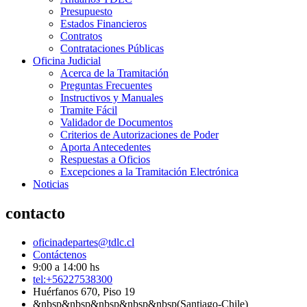
Presupuesto
Estados Financieros
Contratos
Contrataciones Públicas
Oficina Judicial
Acerca de la Tramitación
Preguntas Frecuentes
Instructivos y Manuales
Tramite Fácil
Validador de Documentos
Criterios de Autorizaciones de Poder
Aporta Antecedentes
Respuestas a Oficios
Excepciones a la Tramitación Electrónica
Noticias
contacto
oficinadepartes@tdlc.cl
Contáctenos
9:00 a 14:00 hs
tel:+56227538300
Huérfanos 670, Piso 19
&nbsp&nbsp&nbsp&nbsp&nbsp(Santiago-Chile)