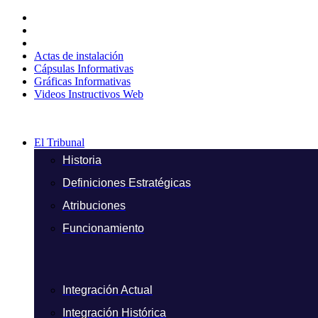
Ir
al
contenido
Actas de instalación
Cápsulas Informativas
Gráficas Informativas
Videos Instructivos Web
El Tribunal
Historia
Definiciones Estratégicas
Atribuciones
Funcionamiento
Integración Actual
Integración Histórica