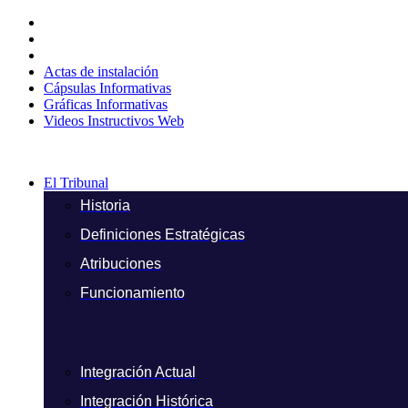
Ir
al
contenido
Actas de instalación
Cápsulas Informativas
Gráficas Informativas
Videos Instructivos Web
El Tribunal
Historia
Definiciones Estratégicas
Atribuciones
Funcionamiento
Integración Actual
Integración Histórica