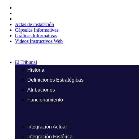
Ir
al
contenido
Actas de instalación
Cápsulas Informativas
Gráficas Informativas
Videos Instructivos Web
El Tribunal
Historia
Definiciones Estratégicas
Atribuciones
Funcionamiento
Integración Actual
Integración Histórica