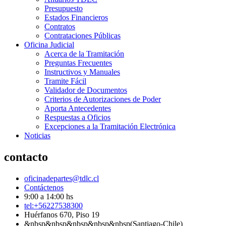
Presupuesto
Estados Financieros
Contratos
Contrataciones Públicas
Oficina Judicial
Acerca de la Tramitación
Preguntas Frecuentes
Instructivos y Manuales
Tramite Fácil
Validador de Documentos
Criterios de Autorizaciones de Poder
Aporta Antecedentes
Respuestas a Oficios
Excepciones a la Tramitación Electrónica
Noticias
contacto
oficinadepartes@tdlc.cl
Contáctenos
9:00 a 14:00 hs
tel:+56227538300
Huérfanos 670, Piso 19
&nbsp&nbsp&nbsp&nbsp&nbsp(Santiago-Chile)