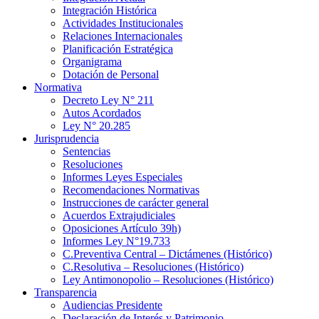
Integración Histórica
Actividades Institucionales
Relaciones Internacionales
Planificación Estratégica
Organigrama
Dotación de Personal
Normativa
Decreto Ley N° 211
Autos Acordados
Ley N° 20.285
Jurisprudencia
Sentencias
Resoluciones
Informes Leyes Especiales
Recomendaciones Normativas
Instrucciones de carácter general
Acuerdos Extrajudiciales
Oposiciones Artículo 39h)
Informes Ley N°19.733
C.Preventiva Central – Dictámenes (Histórico)
C.Resolutiva – Resoluciones (Histórico)
Ley Antimonopolio – Resoluciones (Histórico)
Transparencia
Audiencias Presidente
Declaración de Interés y Patrimonio