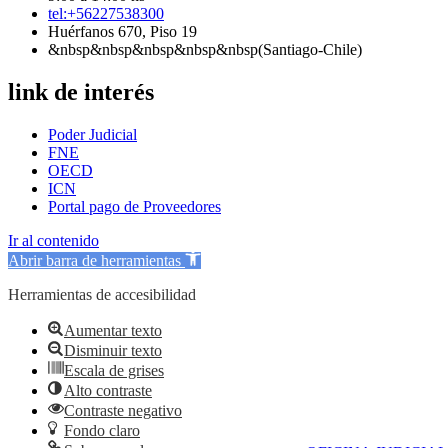
tel:+56227538300
Huérfanos 670, Piso 19
&nbsp&nbsp&nbsp&nbsp&nbsp(Santiago-Chile)
link de interés
Poder Judicial
FNE
OECD
ICN
Portal pago de Proveedores
Ir al contenido
Abrir barra de herramientas
Herramientas de accesibilidad
Aumentar texto
Disminuir texto
Escala de grises
Alto contraste
Contraste negativo
Fondo claro