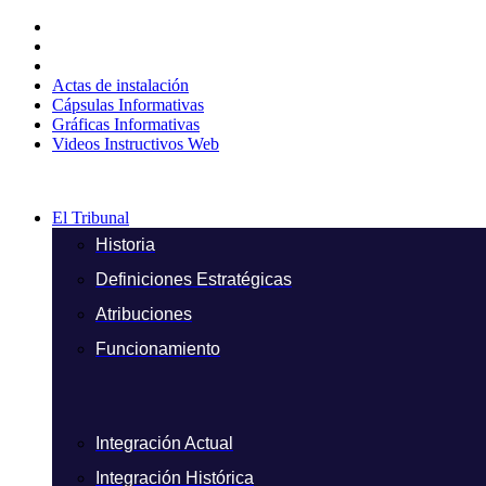
Ir
al
contenido
Actas de instalación
Cápsulas Informativas
Gráficas Informativas
Videos Instructivos Web
El Tribunal
Historia
Definiciones Estratégicas
Atribuciones
Funcionamiento
Integración Actual
Integración Histórica