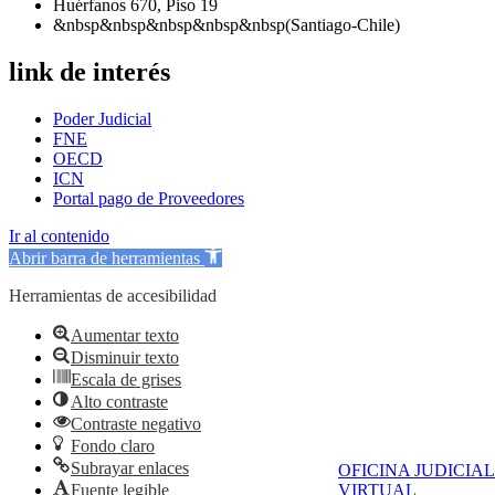
Huérfanos 670, Piso 19
&nbsp&nbsp&nbsp&nbsp&nbsp(Santiago-Chile)
link de interés
Poder Judicial
FNE
OECD
ICN
Portal pago de Proveedores
Ir al contenido
Abrir barra de herramientas
Herramientas de accesibilidad
Aumentar texto
Disminuir texto
Escala de grises
Alto contraste
Contraste negativo
Fondo claro
Subrayar enlaces
OFICINA JUDICIAL
Fuente legible
VIRTUAL