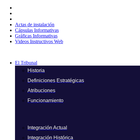
Ir
al
contenido
Actas de instalación
Cápsulas Informativas
Gráficas Informativas
Videos Instructivos Web
El Tribunal
Historia
Definiciones Estratégicas
Atribuciones
Funcionamiento
Integración Actual
Integración Histórica