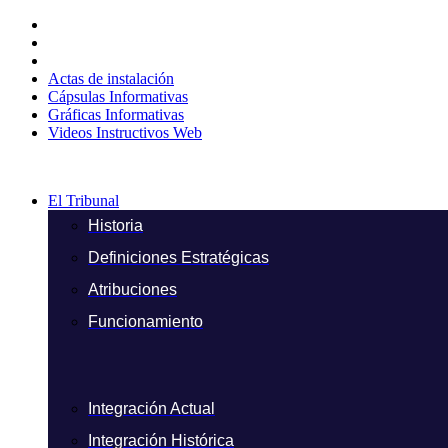
Ir
al
contenido
Actas de instalación
Cápsulas Informativas
Gráficas Informativas
Videos Instructivos Web
El Tribunal
Historia
Definiciones Estratégicas
Atribuciones
Funcionamiento
Integración Actual
Integración Histórica