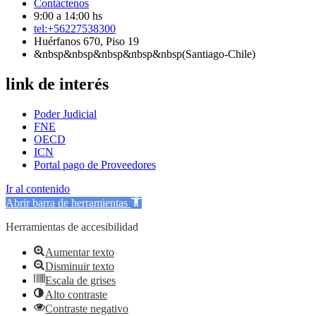
Contáctenos
9:00 a 14:00 hs
tel:+56227538300
Huérfanos 670, Piso 19
&nbsp&nbsp&nbsp&nbsp&nbsp(Santiago-Chile)
link de interés
Poder Judicial
FNE
OECD
ICN
Portal pago de Proveedores
Ir al contenido
Abrir barra de herramientas
Herramientas de accesibilidad
Aumentar texto
Disminuir texto
Escala de grises
Alto contraste
Contraste negativo