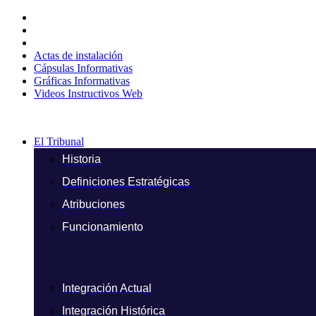
Ir
al
contenido
Actas de instalación
Cápsulas Informativas
Gráficas Informativas
Videos Instructivos Web
El Tribunal
Historia
Definiciones Estratégicas
Atribuciones
Funcionamiento
Integración Actual
Integración Histórica