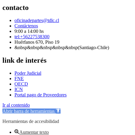
contacto
oficinadepartes@tdlc.cl
Contáctenos
9:00 a 14:00 hs
tel:+56227538300
Huérfanos 670, Piso 19
&nbsp&nbsp&nbsp&nbsp&nbsp(Santiago-Chile)
link de interés
Poder Judicial
FNE
OECD
ICN
Portal pago de Proveedores
Ir al contenido
Abrir barra de herramientas
Herramientas de accesibilidad
Aumentar texto