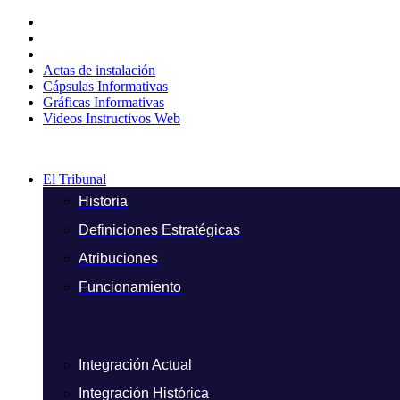
Ir
al
contenido
Actas de instalación
Cápsulas Informativas
Gráficas Informativas
Videos Instructivos Web
El Tribunal
Historia
Definiciones Estratégicas
Atribuciones
Funcionamiento
Integración Actual
Integración Histórica