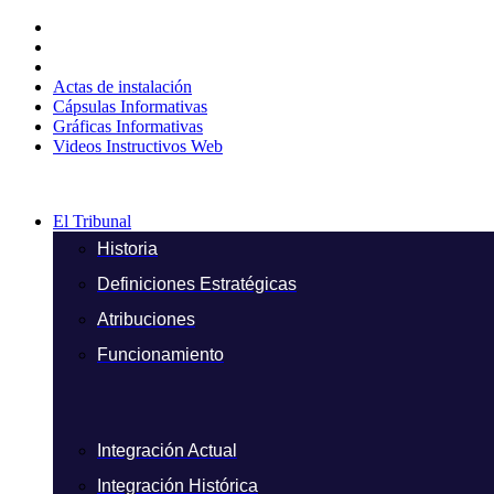
Ir
al
contenido
Actas de instalación
Cápsulas Informativas
Gráficas Informativas
Videos Instructivos Web
El Tribunal
Historia
Definiciones Estratégicas
Atribuciones
Funcionamiento
Integración Actual
Integración Histórica