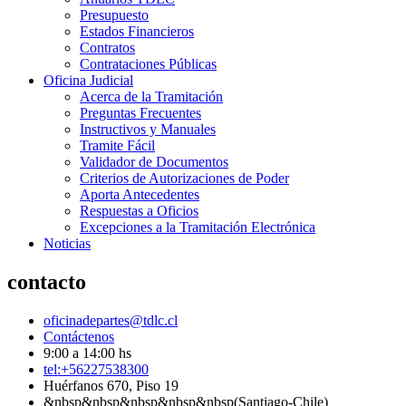
Presupuesto
Estados Financieros
Contratos
Contrataciones Públicas
Oficina Judicial
Acerca de la Tramitación
Preguntas Frecuentes
Instructivos y Manuales
Tramite Fácil
Validador de Documentos
Criterios de Autorizaciones de Poder
Aporta Antecedentes
Respuestas a Oficios
Excepciones a la Tramitación Electrónica
Noticias
contacto
oficinadepartes@tdlc.cl
Contáctenos
9:00 a 14:00 hs
tel:+56227538300
Huérfanos 670, Piso 19
&nbsp&nbsp&nbsp&nbsp&nbsp(Santiago-Chile)