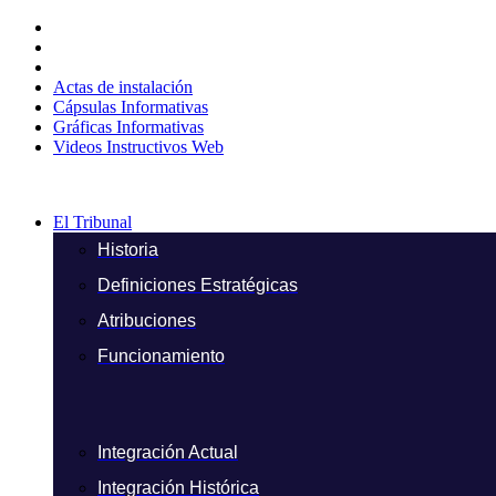
Ir
al
contenido
Actas de instalación
Cápsulas Informativas
Gráficas Informativas
Videos Instructivos Web
El Tribunal
Historia
Definiciones Estratégicas
Atribuciones
Funcionamiento
Integración Actual
Integración Histórica