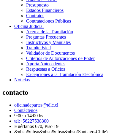
Presupuesto
Estados Financieros
Contratos
Contrataciones Públicas
Oficina Judicial
Acerca de la Tramitación
Preguntas Frecuentes
Instructivos y Manuales
Tramite Fácil
Validador de Documentos
Criterios de Autorizaciones de Poder
Aporta Antecedentes
Respuestas a Oficios
Excepciones a la Tramitación Electrónica
Noticias
contacto
oficinadepartes@tdlc.cl
Contáctenos
9:00 a 14:00 hs
tel:+56227538300
Huérfanos 670, Piso 19
&nbsp&nbsp&nbsp&nbsp&nbsp(Santiago-Chile)