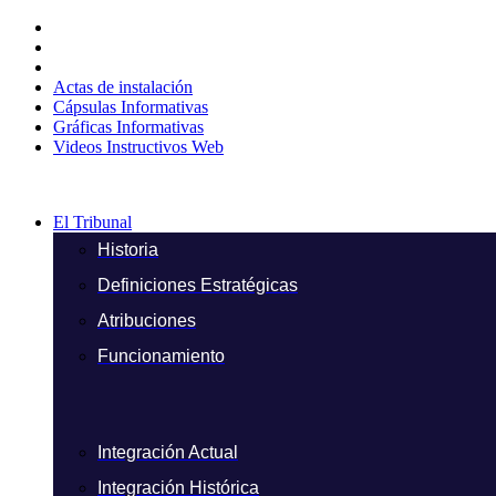
Ir
al
contenido
Actas de instalación
Cápsulas Informativas
Gráficas Informativas
Videos Instructivos Web
El Tribunal
Historia
Definiciones Estratégicas
Atribuciones
Funcionamiento
Integración Actual
Integración Histórica