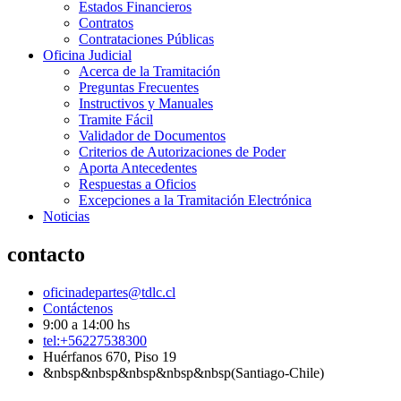
Estados Financieros
Contratos
Contrataciones Públicas
Oficina Judicial
Acerca de la Tramitación
Preguntas Frecuentes
Instructivos y Manuales
Tramite Fácil
Validador de Documentos
Criterios de Autorizaciones de Poder
Aporta Antecedentes
Respuestas a Oficios
Excepciones a la Tramitación Electrónica
Noticias
contacto
oficinadepartes@tdlc.cl
Contáctenos
9:00 a 14:00 hs
tel:+56227538300
Huérfanos 670, Piso 19
&nbsp&nbsp&nbsp&nbsp&nbsp(Santiago-Chile)