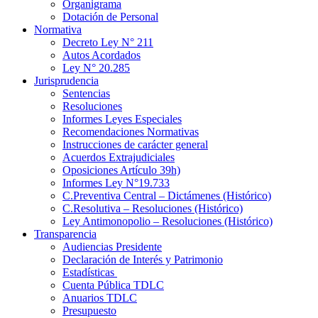
Organigrama
Dotación de Personal
Normativa
Decreto Ley N° 211
Autos Acordados
Ley N° 20.285
Jurisprudencia
Sentencias
Resoluciones
Informes Leyes Especiales
Recomendaciones Normativas
Instrucciones de carácter general
Acuerdos Extrajudiciales
Oposiciones Artículo 39h)
Informes Ley N°19.733
C.Preventiva Central – Dictámenes (Histórico)
C.Resolutiva – Resoluciones (Histórico)
Ley Antimonopolio – Resoluciones (Histórico)
Transparencia
Audiencias Presidente
Declaración de Interés y Patrimonio
Estadísticas
Cuenta Pública TDLC
Anuarios TDLC
Presupuesto