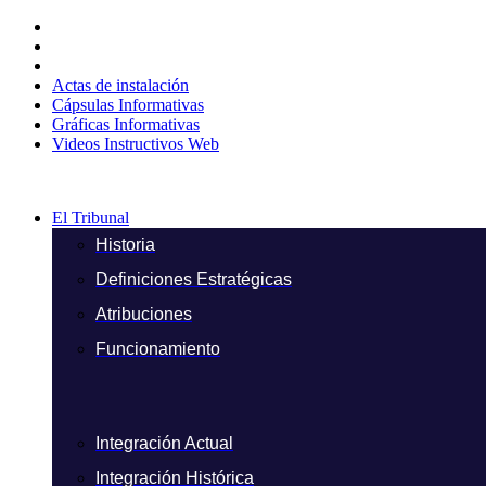
Ir
al
contenido
Actas de instalación
Cápsulas Informativas
Gráficas Informativas
Videos Instructivos Web
El Tribunal
Historia
Definiciones Estratégicas
Atribuciones
Funcionamiento
Integración Actual
Integración Histórica