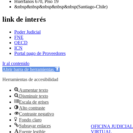
Huérfanos 670, Piso 19
&nbsp&nbsp&nbsp&nbsp&nbsp(Santiago-Chile)
link de interés
Poder Judicial
FNE
OECD
ICN
Portal pago de Proveedores
Ir al contenido
Abrir barra de herramientas
Herramientas de accesibilidad
Aumentar texto
Disminuir texto
Escala de grises
Alto contraste
Contraste negativo
Fondo claro
Subrayar enlaces
OFICINA JUDICIAL
Fuente legible
VIRTUAL