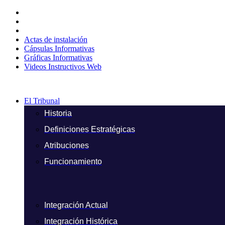
Ir
al
contenido
Actas de instalación
Cápsulas Informativas
Gráficas Informativas
Videos Instructivos Web
El Tribunal
Historia
Definiciones Estratégicas
Atribuciones
Funcionamiento
Integración Actual
Integración Histórica