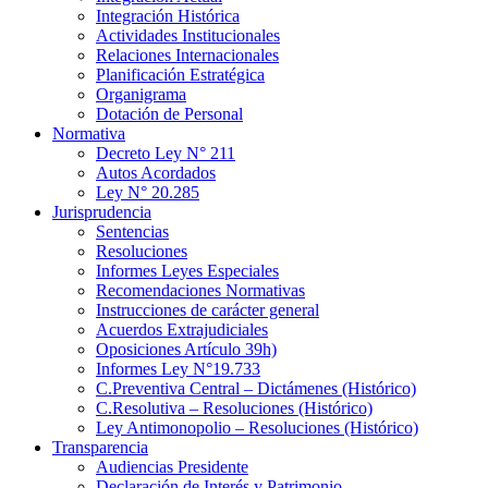
Integración Histórica
Actividades Institucionales
Relaciones Internacionales
Planificación Estratégica
Organigrama
Dotación de Personal
Normativa
Decreto Ley N° 211
Autos Acordados
Ley N° 20.285
Jurisprudencia
Sentencias
Resoluciones
Informes Leyes Especiales
Recomendaciones Normativas
Instrucciones de carácter general
Acuerdos Extrajudiciales
Oposiciones Artículo 39h)
Informes Ley N°19.733
C.Preventiva Central – Dictámenes (Histórico)
C.Resolutiva – Resoluciones (Histórico)
Ley Antimonopolio – Resoluciones (Histórico)
Transparencia
Audiencias Presidente
Declaración de Interés y Patrimonio