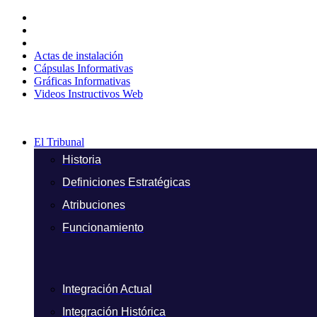
Ir
al
contenido
Actas de instalación
Cápsulas Informativas
Gráficas Informativas
Videos Instructivos Web
El Tribunal
Historia
Definiciones Estratégicas
Atribuciones
Funcionamiento
Integración Actual
Integración Histórica