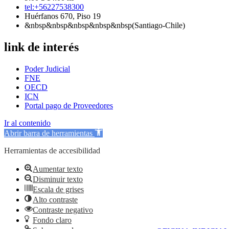
tel:+56227538300
Huérfanos 670, Piso 19
&nbsp&nbsp&nbsp&nbsp&nbsp(Santiago-Chile)
link de interés
Poder Judicial
FNE
OECD
ICN
Portal pago de Proveedores
Ir al contenido
Abrir barra de herramientas
Herramientas de accesibilidad
Aumentar texto
Disminuir texto
Escala de grises
Alto contraste
Contraste negativo
Fondo claro