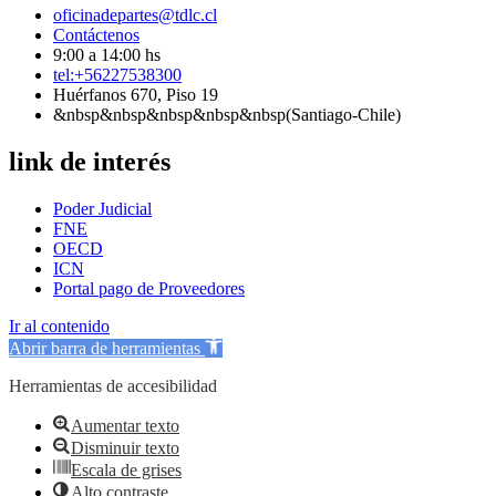
oficinadepartes@tdlc.cl
Contáctenos
9:00 a 14:00 hs
tel:+56227538300
Huérfanos 670, Piso 19
&nbsp&nbsp&nbsp&nbsp&nbsp(Santiago-Chile)
link de interés
Poder Judicial
FNE
OECD
ICN
Portal pago de Proveedores
Ir al contenido
Abrir barra de herramientas
Herramientas de accesibilidad
Aumentar texto
Disminuir texto
Escala de grises
Alto contraste