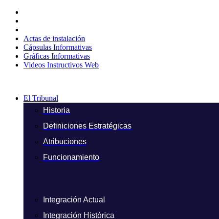
Ir
al
contenido
Actas de instalación
Cápsulas Informativas
Gráficas Informativas
Videos Instructivos Web
El Tribunal
Historia
Definiciones Estratégicas
Atribuciones
Funcionamiento
Integración Actual
Integración Histórica