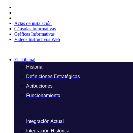
Ir
al
contenido
Actas de instalación
Cápsulas Informativas
Gráficas Informativas
Videos Instructivos Web
El Tribunal
Historia
Definiciones Estratégicas
Atribuciones
Funcionamiento
Integración Actual
Integración Histórica