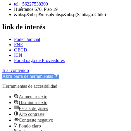
tel:+56227538300
Huérfanos 670, Piso 19
&nbsp&nbsp&nbsp&nbsp&nbsp(Santiago-Chile)
link de interés
Poder Judicial
FNE
OECD
ICN
Portal pago de Proveedores
Ir al contenido
Abrir barra de herramientas
Herramientas de accesibilidad
Aumentar texto
Disminuir texto
Escala de grises
Alto contraste
Contraste negativo
Fondo claro