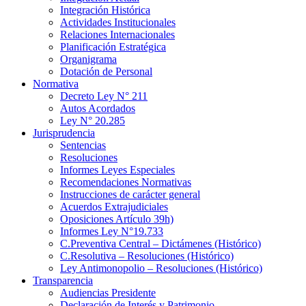
Integración Histórica
Actividades Institucionales
Relaciones Internacionales
Planificación Estratégica
Organigrama
Dotación de Personal
Normativa
Decreto Ley N° 211
Autos Acordados
Ley N° 20.285
Jurisprudencia
Sentencias
Resoluciones
Informes Leyes Especiales
Recomendaciones Normativas
Instrucciones de carácter general
Acuerdos Extrajudiciales
Oposiciones Artículo 39h)
Informes Ley N°19.733
C.Preventiva Central – Dictámenes (Histórico)
C.Resolutiva – Resoluciones (Histórico)
Ley Antimonopolio – Resoluciones (Histórico)
Transparencia
Audiencias Presidente
Declaración de Interés y Patrimonio