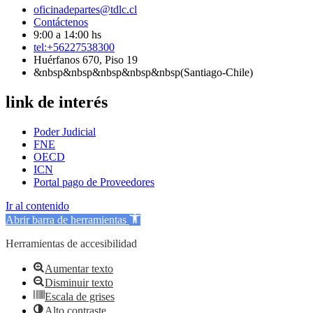
oficinadepartes@tdlc.cl
Contáctenos
9:00 a 14:00 hs
tel:+56227538300
Huérfanos 670, Piso 19
&nbsp&nbsp&nbsp&nbsp&nbsp(Santiago-Chile)
link de interés
Poder Judicial
FNE
OECD
ICN
Portal pago de Proveedores
Ir al contenido
Abrir barra de herramientas
Herramientas de accesibilidad
Aumentar texto
Disminuir texto
Escala de grises
Alto contraste