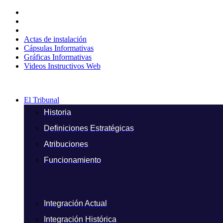
Ir
al
contenido
Actas de instalación
Cápsulas Informativas
Gráficas Informativas
Videos Instructivos Web
El Tribunal
Historia
Definiciones Estratégicas
Atribuciones
Funcionamiento
Integración Actual
Integración Histórica